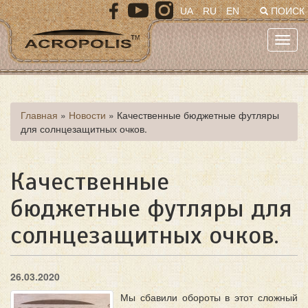
Перейти
UA
RU
EN
ПОИСК
к
основному
Toggl
содержанию
navig
Вы
Главная
»
Новости
»
Качественные бюджетные футляры
для солнцезащитных очков.
здесь
Качественные
бюджетные футляры для
солнцезащитных очков.
26.03.2020
Мы сбавили обороты в этот сложный