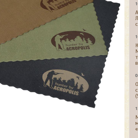
1
A
Л
с
1
К
т
в
0
О
с
(
1
м
«