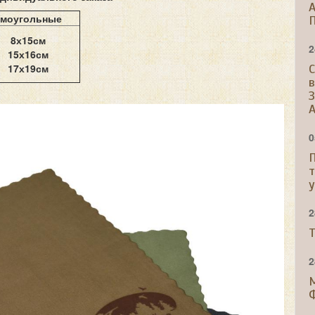
A
ямоугольные
8х15см
2
15х16см
17х19см
С
.
A
0
2
Т
2