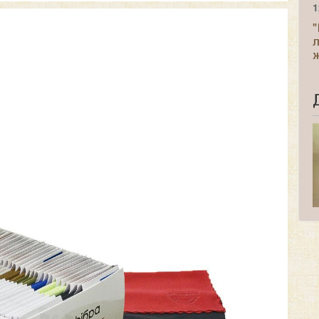
1
"
ж