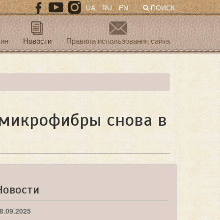
UA
RU
EN
ПОИСК
зин
Новости
Правила использования сайта
 микрофибры снова в
Новости
8.09.2025