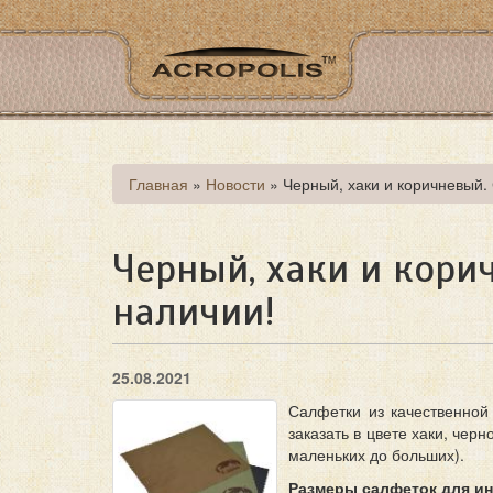
Перейти
к
основному
содержанию
Вы
Главная
»
Новости
»
Черный, хаки и коричневый
здесь
Черный, хаки и кор
наличии!
25.08.2021
Салфетки из качественно
заказать в цвете хаки, че
маленьких до больших).
Размеры салфеток для ин