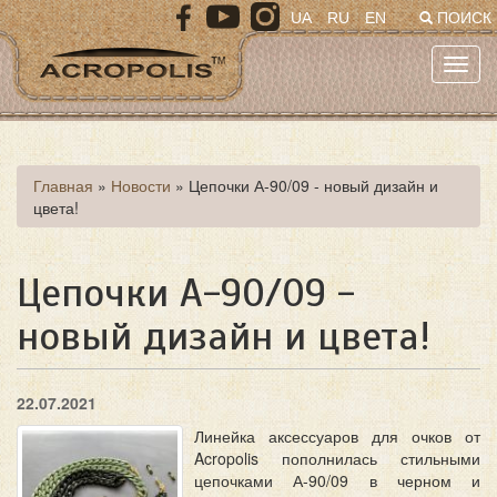
Перейти
UA
RU
EN
ПОИСК
к
основному
Toggl
содержанию
navig
Вы
Главная
»
Новости
»
Цепочки А-90/09 - новый дизайн и
цвета!
здесь
Цепочки А-90/09 -
новый дизайн и цвета!
22.07.2021
Линейка аксессуаров для очков от
Acropolis пополнилась стильными
цепочками А-90/09 в черном и