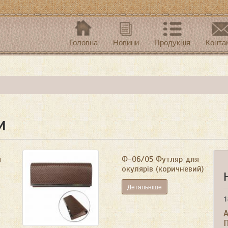
Головна
Новини
Продукція
Конта
и
я
Ф-06/05 Футляр для
окулярів (коричневий)
Детальніше
1
A
П