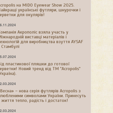
cropolis на MIDO Eyewear Show 2025.
айкращі українські футляри, шнурочки і
ерветки для окулярів!
6.11.2024
омпанія Акрополіс взяла участь у
іжнародній виставці матеріалів і
ехнологій для виробництва взуття AYSAF
 Стамбулі
5.07.2024
ід пластикової пляшки до готової
ерветки! Новий тренд від ТМ "Acropolis"
Україна).
2.03.2024
Весна» – нова серія футлярів Acropolis з
любленими символами України. Принесуть
 життя тепло, радість і достаток!
2.03.2024