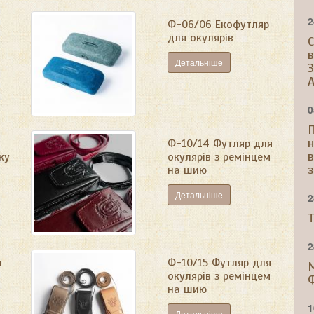
2
я
Ф-06/06 Екофутляр
для окулярів
С
в
Детальніше
З
A
0
Ф-10/14 Футляр для
ку
окулярів з ремінцем
з
на шию
Детальніше
2
Т
2
я
Ф-10/15 Футляр для
М
окулярів з ремінцем
на шию
1
Детальніше