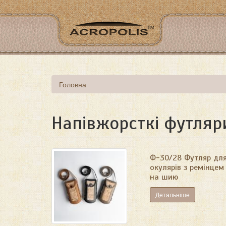
Перейти
до
основного
матеріалу
Ви
Головна
є
тут
Напівжорсткі футляр
Ф-30/28 Футляр дл
окулярів з ремінцем
на шию
Детальніше