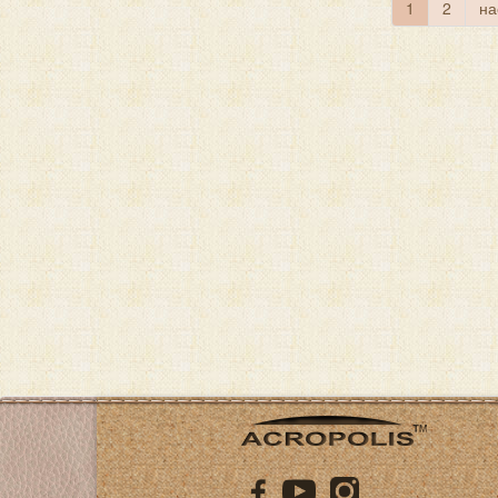
1
2
на