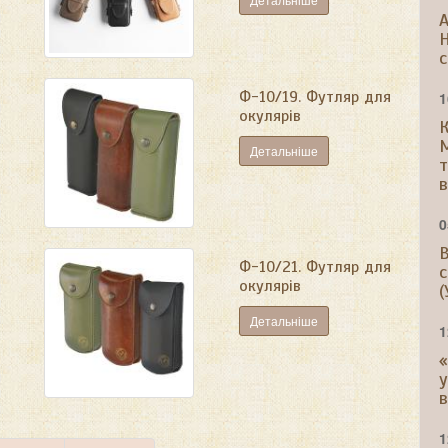
A
Н
с
Ф-10/19. Футляр для
1
окулярів
К
М
Детальніше
т
в
0
В
Ф-10/21. Футляр для
с
окулярів
(
Детальніше
1
«
у
в
1