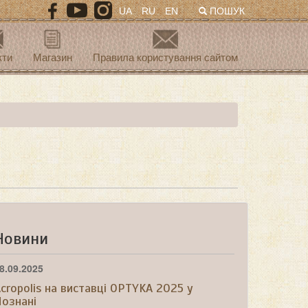
UA
RU
EN
ПОШУК
кти
Магазин
Правила користування сайтом
Новини
8.09.2025
cropolis на виставці OPTYKA 2025 у
ознані