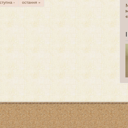
ступна ›
остання »
М
м
«